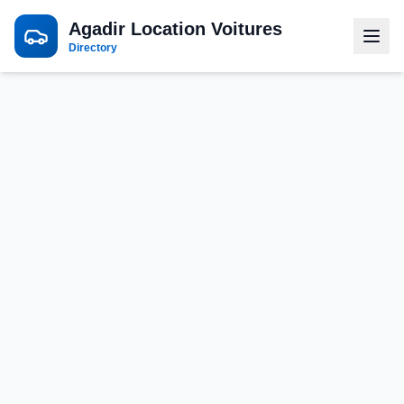
Agadir Location Voitures
Directory